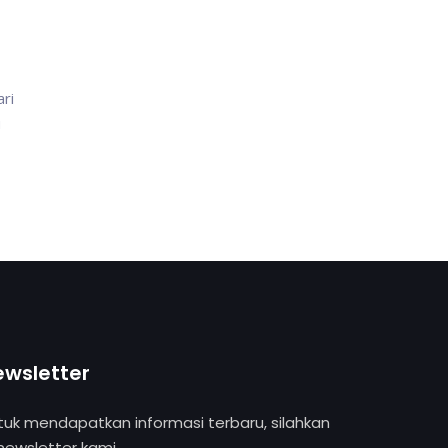
ri
u
ewsletter
tuk mendapatkan informasi terbaru, silahkan
 newsletter kami