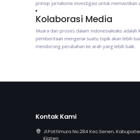
prinsip jurnalisme investigasi untuk memastikan a
Kolaborasi Media
Muara dari proses dalam Indonesialeaks adalah 
pemberitaan mengenai suatu topik akan lebih lu
mendorong perubahan ke arah yang lebih baik.
Kontak Kami
Jl.Pattimura No.284 Kec.Senen, Kabupate
Klaten