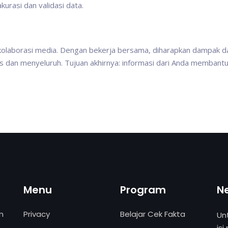
kurasi dan validasi data.
kolaborasi media. Dengan bekerja bersama, diharapkan dampak da
as dan menyeluruh. Tujuan akhirnya: informasi dari Anda membant
Menu
Program
N
n
Privacy
Belajar Cek Fakta
Un
isi