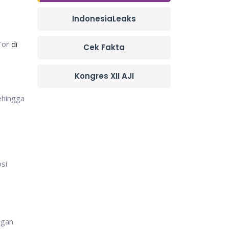
IndonesiaLeaks
 Tor
di
Cek Fakta
Kongres XII AJI
sehingga
si
ngan