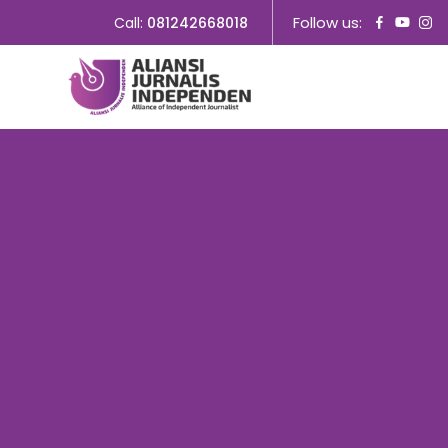
Follow us:
Call:
081242668018