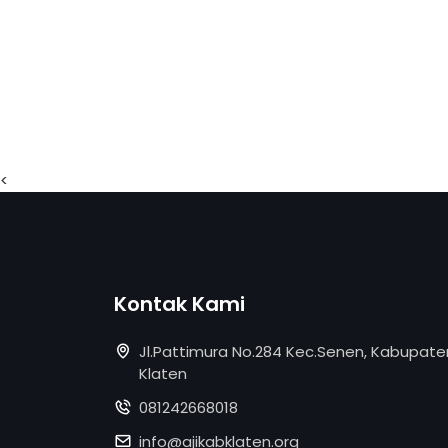
<
Kontak Kami
Jl.Pattimura No.284 Kec.Senen, Kabupate
Klaten
081242668018
info@ajikabklaten.org