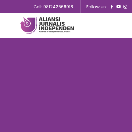
Follow us:
Call:
081242668018