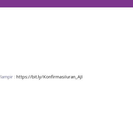
lampir :
https://bit.ly/KonfirmasiIuran_AJI